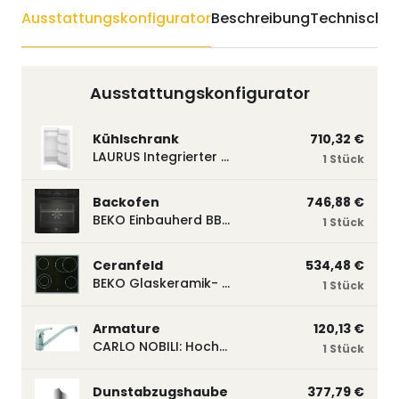
Ausstattungskonfigurator
Beschreibung
Technische 
Ausstattungskonfigurator
Kühlschrank
710,32 €
LAURUS Integrierter Kühlautomat LKG122E LKG122E
1 Stück
Backofen
746,88 €
BEKO Einbauherd BBUM113N2B mit Hydrolyse, Schwarz BBUM113N2B
1 Stück
Ceranfeld
534,48 €
BEKO Glaskeramik- Strahlungskochfeld EH 9641 XHN, herdgebunden EH9641XHN
1 Stück
Armature
120,13 €
CARLO NOBILI: Hochdruck- Einhebelmischbatterie Blue, Mischbatterie verchromt 17770
1 Stück
Dunstabzugshaube
377,79 €