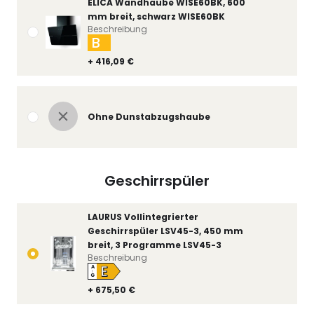
ELICA Wandhaube WISE60BK, 600
mm breit, schwarz WISE60BK
Beschreibung
B
+ 416,09 €
Ohne Dunstabzugshaube
Geschirrspüler
LAURUS Vollintegrierter
Geschirrspüler LSV45-3, 450 mm
breit, 3 Programme LSV45-3
Beschreibung
E
A
↑
G
+ 675,50 €