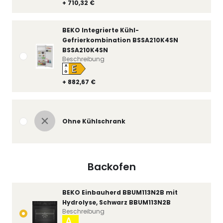
+ 710,32 €
BEKO Integrierte Kühl-
Gefrierkombination BSSA210K4SN
BSSA210K4SN
Beschreibung
E
A
↑
G
+ 882,67 €
Ohne Kühlschrank
Backofen
BEKO Einbauherd BBUM113N2B mit
Hydrolyse, Schwarz BBUM113N2B
Beschreibung
A