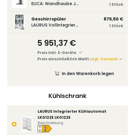
ELICA: Wandhaube JOYE 60-A,600 mm breit Edelstahl JOYE60A
1 Stück
Geschirrspüler
675,50 €
LAURUS Vollintegrierter Geschirrspüler LSV45-3, 450 mm breit, 3 Programme LSV45-3
1 Stück
5 951,37 €
Preis inkl. E-Geräte
Preis einschließlich MwSt.
zzgl. Versand
In den Warenkorb legen
Kühlschrank
LAURUS Integrierter Kühlautomat
LKG122E LKG122E
Beschreibung
E
A
↑
G