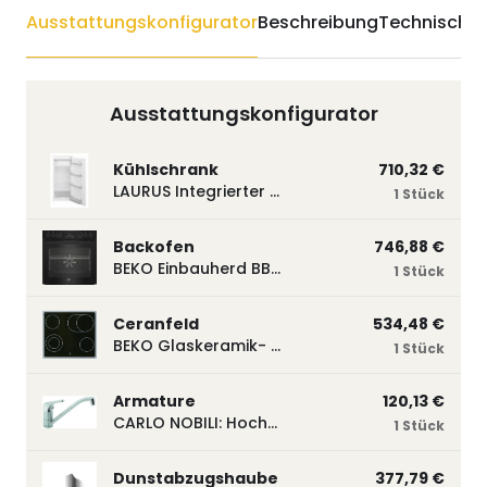
Ausstattungskonfigurator
Beschreibung
Technische 
Ausstattungskonfigurator
Kühlschrank
710,32 €
LAURUS Integrierter Kühlautomat LKG122E LKG122E
1 Stück
Backofen
746,88 €
BEKO Einbauherd BBUM113N2B mit Hydrolyse, Schwarz BBUM113N2B
1 Stück
Ceranfeld
534,48 €
BEKO Glaskeramik- Strahlungskochfeld EH 9641 XHN, herdgebunden EH9641XHN
1 Stück
Armature
120,13 €
CARLO NOBILI: Hochdruck- Einhebelmischbatterie Blue, Mischbatterie verchromt 17770
1 Stück
Dunstabzugshaube
377,79 €