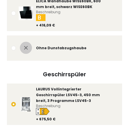
ELICA Wandhaube WISE60BK, 600
mm breit, schwarz WISE60BK
Beschreibung
B
+ 416,09 €
Ohne Dunstabzugshaube
Geschirrspüler
LAURUS Vollintegrierter
Geschirrspüler LSV45-3, 450 mm
breit, 3 Programme LSV45-3
Beschreibung
E
A
↑
G
+ 675,50 €