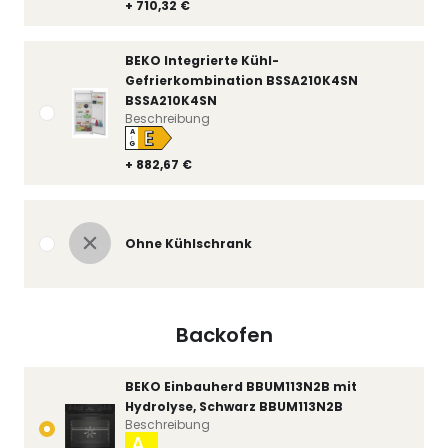
+ 710,32 €
BEKO Integrierte Kühl-
Gefrierkombination BSSA210K4SN
BSSA210K4SN
Beschreibung
E
A
↑
G
+ 882,67 €
Ohne Kühlschrank
Backofen
BEKO Einbauherd BBUM113N2B mit
Hydrolyse, Schwarz BBUM113N2B
Beschreibung
A