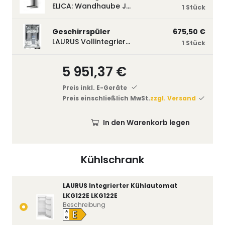
ELICA: Wandhaube JOYE 60-A,600 mm breit Edelstahl JOYE60A
1 Stück
Geschirrspüler
675,50 €
LAURUS Vollintegrierter Geschirrspüler LSV45-3, 450 mm breit, 3 Programme LSV45-3
1 Stück
5 951,37 €
Preis inkl. E-Geräte
Preis einschließlich MwSt.
zzgl. Versand
In den Warenkorb legen
Kühlschrank
LAURUS Integrierter Kühlautomat
LKG122E LKG122E
Beschreibung
E
A
↑
G